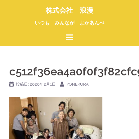
コ
株式会社 浪漫
ン
テ
いつも みんなが よかあんべ
ン
ツ
へ
ス
キ
c512f36ea4a0f0f3f82cf
ッ
プ
投稿日:
2020年2月1日
YONEKURA