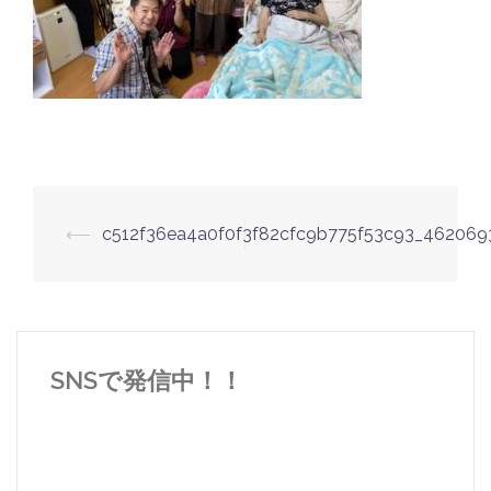
投
⟵
c512f36ea4a0f0f3f82cfc9b775f53c93_462069
稿
ナ
ビ
ゲ
SNSで発信中！！
ー
シ
ョ