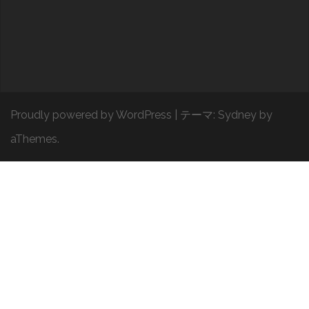
Proudly powered by WordPress
|
テーマ:
Sydney
by
aThemes.