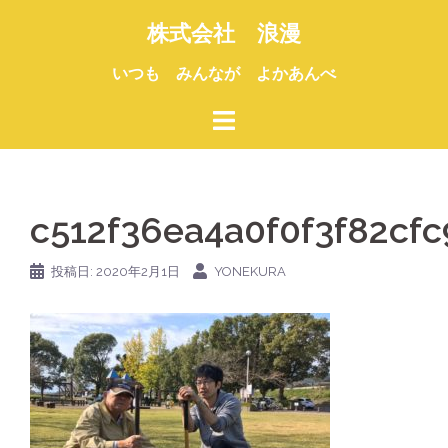
コ
株式会社 浪漫
ン
テ
いつも みんなが よかあんべ
ン
ツ
へ
ス
キ
c512f36ea4a0f0f3f82cf
ッ
プ
投稿日:
2020年2月1日
YONEKURA