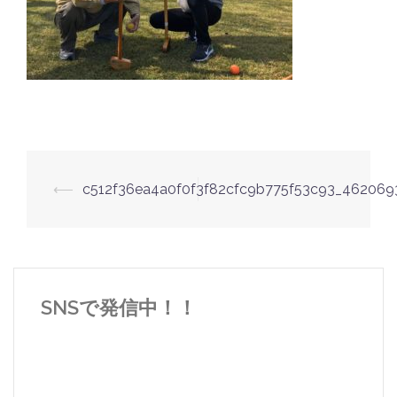
投
⟵
c512f36ea4a0f0f3f82cfc9b775f53c93_462069
稿
ナ
ビ
ゲ
SNSで発信中！！
ー
シ
ョ