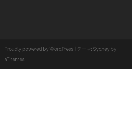
Proudly powered by WordPress
|
テーマ:
Sydney
by
aThemes.