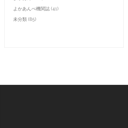
よかあんべ機関誌
(41)
未分類
(85)