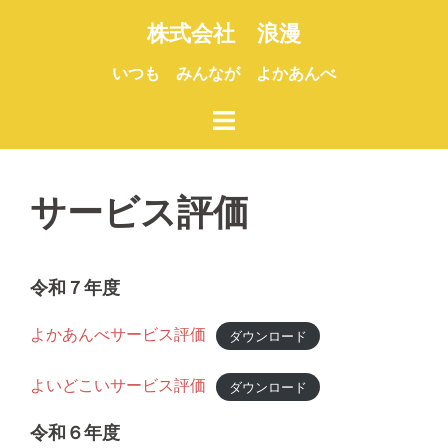
コ
株式会社 浪漫
ン
テ
いつも みんなが よかあんべ
ン
ツ
へ
ス
サービス評価
キ
ッ
プ
令和７年度
よかあんべサービス評価
ダウンロード
よいどこいサービス評価
ダウンロード
令和６年度