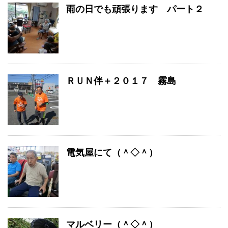
雨の日でも頑張ります パート２
ＲＵＮ伴＋２０１７ 霧島
電気屋にて（＾◇＾）
マルベリー（＾◇＾）