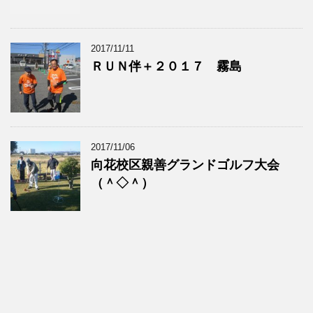
2017/11/11
ＲＵＮ伴＋２０１７ 霧島
2017/11/06
向花校区親善グランドゴルフ大会
（＾◇＾）