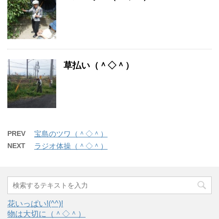
草払い（＾◇＾）
PREV
宝島のツワ（＾◇＾）
NEXT
ラジオ体操（＾◇＾）
花いっぱい!(^^)!
物は大切に（＾◇＾）