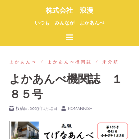
コ
株式会社 浪漫
ン
テ
いつも みんなが よかあんべ
ン
ツ
へ
ス
キ
よかあんべ
よかあんべ機関誌
未分類
ッ
よかあんべ機関誌 １
プ
８５号
投稿日:
2023年1月19日
ROMANNISHI