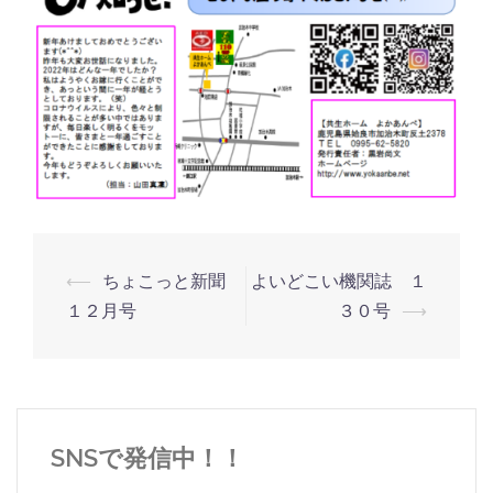
投
⟵
ちょこっと新聞
よいどこい機関誌 １
稿
１２月号
３０号
⟶
ナ
ビ
ゲ
ー
SNSで発信中！！
シ